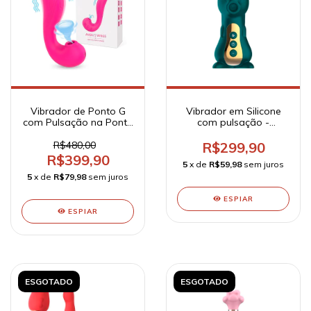
Vibrador de Ponto G
Vibrador em Silicone
com Pulsação na Ponta
com pulsação -
- Angel.S
Formato Esquilo -
Flame
R$480,00
R$299,90
R$399,90
5
x de
R$59,98
sem juros
5
x de
R$79,98
sem juros
ESPIAR
ESPIAR
ESGOTADO
ESGOTADO