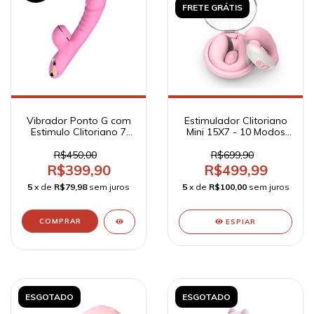
FRETE GRÁTIS
Vibrador Ponto G com
Estimulador Clitoriano
Estimulo Clitoriano 7
Mini 15X7 - 10 Modos
Modos de Vibração,
de Vibração e 5 de
Pulsação e
Pulsação Recarregável
R$450,00
R$699,90
Aquecimento
- Travel Companion
R$399,90
R$499,99
Recarregável - Dibe
5
x de
R$79,98
sem juros
5
x de
R$100,00
sem juros
ESPIAR
ESGOTADO
ESGOTADO