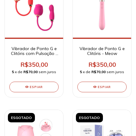
Vibrador de Ponto G e
Vibrador de Ponto G e
Clitóris com Pulsação -
Clitóris - Meow
Formato de Rosa -
Flowery PRO
R$350,00
R$350,00
5
x de
R$70,00
sem juros
5
x de
R$70,00
sem juros
ESPIAR
ESPIAR
ESGOTADO
ESGOTADO