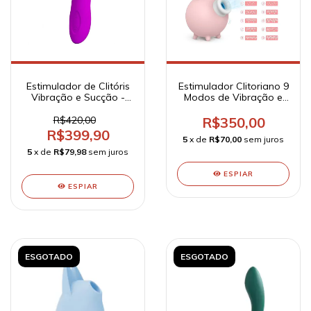
Estimulador de Clitóris
Estimulador Clitoriano 9
Vibração e Sucção -
Modos de Vibração e
Romance
Pulsação Recarregável
- Piggy - S-Hande
R$420,00
R$350,00
R$399,90
5
x de
R$70,00
sem juros
5
x de
R$79,98
sem juros
ESPIAR
ESPIAR
ESGOTADO
ESGOTADO