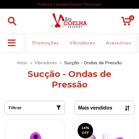
Prótese Camada Dupla! Clica Aqui!
0
Promoções
Vibradores
Acessórios
Início
>
Vibradores
>
Sucção - Ondas de Pressão
Sucção - Ondas de
Pressão
Filtrar
14
%
OFF