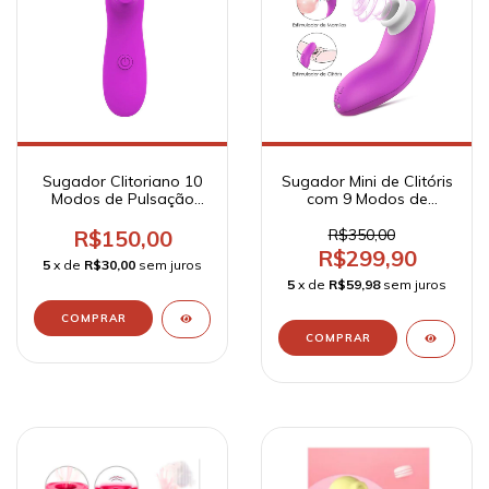
Sugador Clitoriano 10
Sugador Mini de Clitóris
Modos de Pulsação
com 9 Modos de
Pilha - Woman Suction
Pulsação Recarregável
- Xocoo
Pluse - S-Hande
R$150,00
R$350,00
R$299,90
5
x de
R$30,00
sem juros
5
x de
R$59,98
sem juros