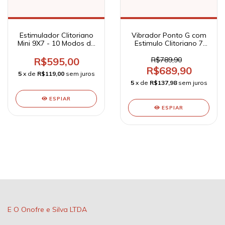
Estimulador Clitoriano
Vibrador Ponto G com
Mini 9X7 - 10 Modos de
Estimulo Clitoriano 7
Vibração e 5 de
Modos de Sucção e 4
Pulsação Recarregável
estimulos no Ponto G -
R$595,00
R$789,90
- Travel Companion
Roy - Pretty Love
R$689,90
5
x de
R$119,00
sem juros
5
x de
R$137,98
sem juros
ESPIAR
ESPIAR
E O Onofre e Silva LTDA