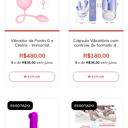
Vibrador de Ponto G e
Cápsula Vibratória com
Clitóris - Immortal
controle de formato de
flower
box
R$480,00
R$180,00
5
x de
R$96,00
sem juros
5
x de
R$36,00
sem juros
ESPIAR
ESPIAR
ESGOTADO
ESGOTADO