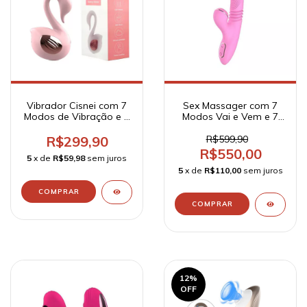
Vibrador Cisnei com 7
Sex Massager com 7
Modos de Vibração e 7
Modos Vai e Vem e 7
Modos de Pulsação
de Pulsação Olivia -
Recarregável - SX
Dibe
R$299,90
R$599,90
R$550,00
5
x de
R$59,98
sem juros
5
x de
R$110,00
sem juros
12
%
OFF