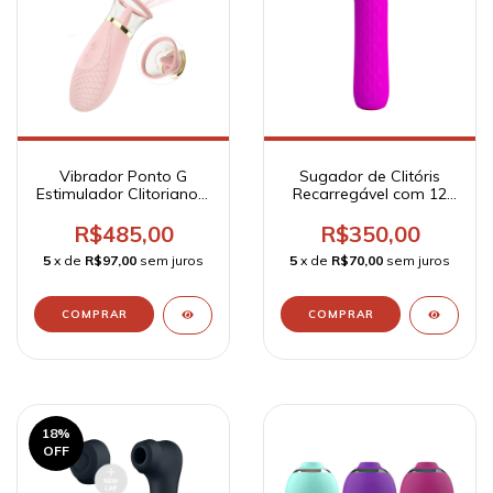
Vibrador Ponto G
Sugador de Clitóris
Estimulador Clitoriano e
Recarregável com 12
Sucção Racarregável
Modos de Sucção -
12 Modos de Vibração
Ford
R$485,00
R$350,00
e 4 Modos de Sucção
5
x de
R$97,00
sem juros
5
x de
R$70,00
sem juros
Honey Pistil - S-Hande
18
%
OFF