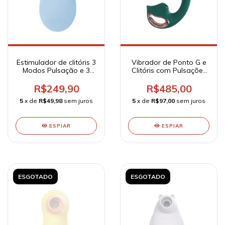
Estimulador de clitóris 3
Vibrador de Ponto G e
Modos Pulsação e 3
Clitóris com Pulsações
Velocidade
9 Modos Vibração e 9
Recarregável - NV Toys
Pulsação Recarregável
R$249,90
R$485,00
- Selene - S-Hande
5
x de
R$49,98
sem juros
5
x de
R$97,00
sem juros
ESPIAR
ESPIAR
ESGOTADO
ESGOTADO