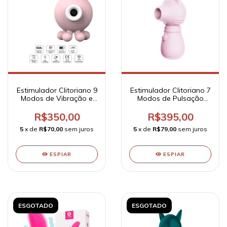
Estimulador Clitoriano 9
Estimulador Clitoriano 7
Modos de Vibração e
Modos de Pulsação
Pulsação Recarregável
Recarregável - Cutie
- Octopi
Baby Raposa - Sx
R$350,00
R$395,00
5
x de
R$70,00
sem juros
5
x de
R$79,00
sem juros
ESPIAR
ESPIAR
ESGOTADO
ESGOTADO