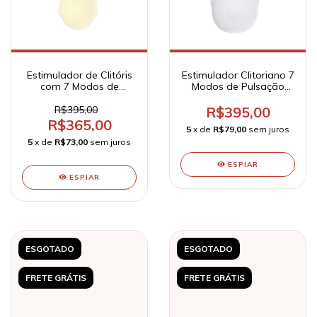
Estimulador de Clitóris
Estimulador Clitoriano 7
com 7 Modos de
Modos de Pulsação
Vibração e Função de
Recarregável - Cutie
Pulsação Cutie Baby
Baby Hipopótamo - Sx
R$395,00
R$395,00
Patinho
R$365,00
5
x de
R$79,00
sem juros
5
x de
R$73,00
sem juros
ESPIAR
ESPIAR
ESGOTADO
ESGOTADO
FRETE GRÁTIS
FRETE GRÁTIS