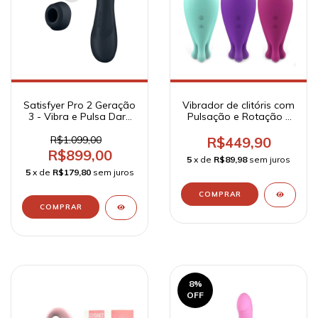
Satisfyer Pro 2 Geração
Vibrador de clitóris com
3 - Vibra e Pulsa Dark
Pulsação e Rotação -
Grey
Kraken
R$1.099,00
R$449,90
R$899,00
5
x de
R$89,98
sem juros
5
x de
R$179,80
sem juros
8
%
OFF