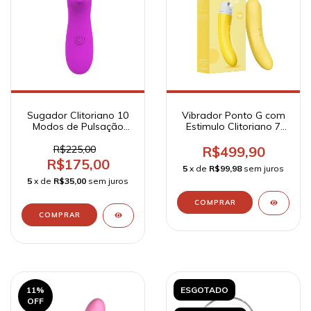
Sugador Clitoriano 10
Vibrador Ponto G com
Modos de Pulsação
Estimulo Clitoriano 7
Recarregável - Woman
Modos de Vibração e 7
Suction - Xocoo
de Pulsação
R$225,00
R$499,90
Recarregável - Formato
R$175,00
5
x de
R$99,98
sem juros
Banana - Dibe
5
x de
R$35,00
sem juros
11
%
ESGOTADO
OFF