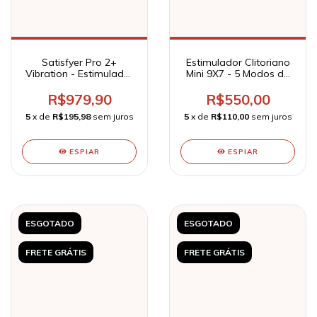
Satisfyer Pro 2+
Estimulador Clitoriano
Vibration - Estimulador
Mini 9X7 - 5 Modos de
e Sugador de Clitóris -
Pulsação Recarregável
Satisfyer
- Travel Companion
R$979,90
R$550,00
5
x de
R$195,98
sem juros
5
x de
R$110,00
sem juros
ESPIAR
ESPIAR
ESGOTADO
ESGOTADO
FRETE GRÁTIS
FRETE GRÁTIS