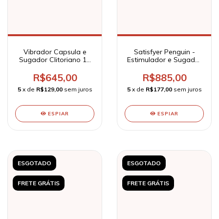
Vibrador Capsula e
Satisfyer Penguin -
Sugador Clitoriano 10
Estimulador e Sugador
Modos de Vibração e 3
Clitoriano - Satisfyer
de Sucção
R$645,00
R$885,00
Recarregável - KissToy
5
x de
R$129,00
sem juros
5
x de
R$177,00
sem juros
ESPIAR
ESPIAR
ESGOTADO
ESGOTADO
FRETE GRÁTIS
FRETE GRÁTIS