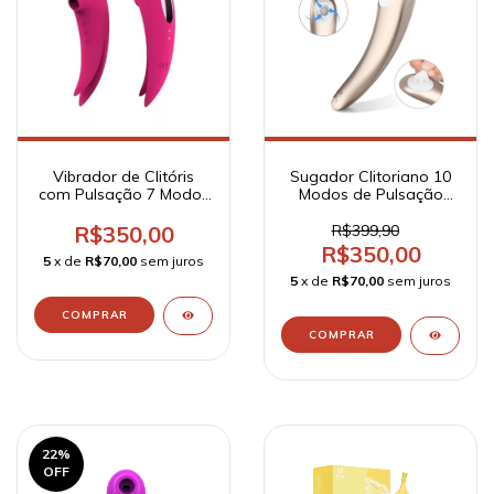
Vibrador de Clitóris
Sugador Clitoriano 10
com Pulsação 7 Modos
Modos de Pulsação
de Vibração e 7 de
Recarregável -
Pulsação Recarregável
Screaming Pro Alex- S-
R$350,00
R$399,90
- SX
Hande
R$350,00
5
x de
R$70,00
sem juros
5
x de
R$70,00
sem juros
22
%
OFF