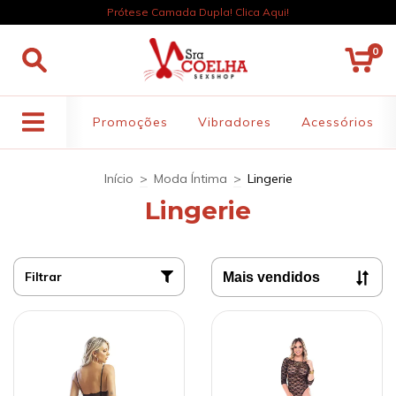
Prótese Camada Dupla! Clica Aqui!
0
Promoções
Vibradores
Acessórios
Início
>
Moda Íntima
>
Lingerie
Lingerie
Filtrar